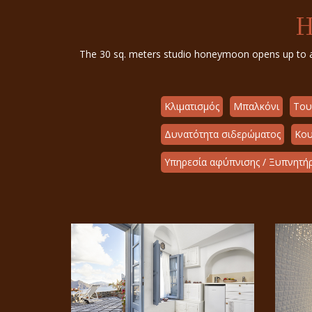
H
The 30 sq. meters studio honeymoon opens up to a 28
Κλιματισμός
Μπαλκόνι
Του
Δυνατότητα σιδερώματος
Κου
Υπηρεσία αφύπνισης / Ξυπνητήρ