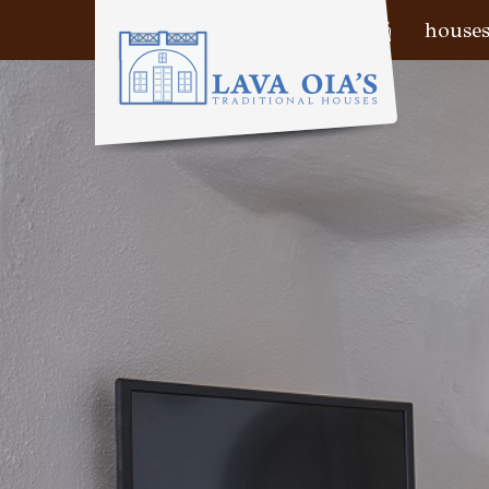
Αρχική
house