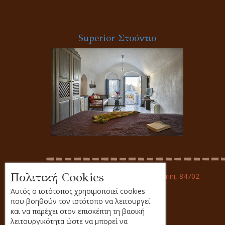
Superior Στούντιο
Πολιτική Cookies
Ai-Giorgis, Oia, Santorini, 84702
Αυτός ο ιστότοπος χρησιμοποιεί cookies
που βοηθούν τον ιστότοπο να λειτουργεί
και να παρέχει στον επισκέπτη τη βασική
λειτουργικότητα ώστε να μπορεί να