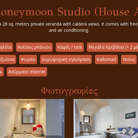
oneymoon Studio (House 
 sq. meters private veranda with caldera views. It comes with free w
and air conditioning.
αλέτα
Ανέσεις μπάνιου
Καφές / τσάι
Μεγάλα Κρεβάτια (> 2 μέ
ζινίτσα
Ψυγείο
Δορυφορική τηλεόραση
Καθιστικό
Ντους
ι
Ασύρματο Internet
Φωτογραφίες