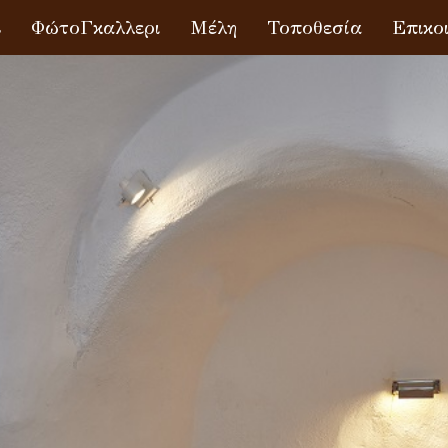
s
ΦώτοΓκαλλερι
Μέλη
Τοποθεσία
Επικο